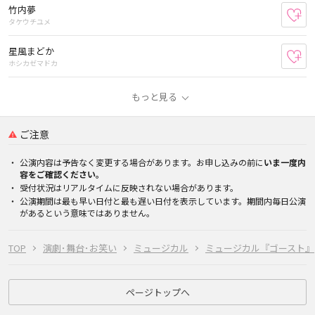
竹内夢
お
タケウチユメ
星風まどか
お
ホシカゼマドカ
もっと見る
ご注意
公演内容は予告なく変更する場合があります。お申し込みの前に
いま一度内
容をご確認ください。
受付状況はリアルタイムに反映されない場合があります。
公演期間は最も早い日付と最も遅い日付を表示しています。期間内毎日公演
があるという意味ではありません。
TOP
演劇･舞台･お笑い
ミュージカル
ミュージカル『ゴースト』
ページトップへ