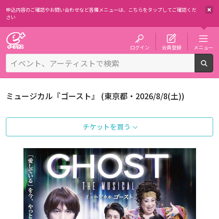
申込内容のご確認やお問い合わせなど各種メニューは、
こちらをタップしてご確認くだ
さい
チケット予約・購入・販売のイープラス
ログイン
会員登録
メニュー
検
ミュージカル『ゴースト』 (東京都・2026/8/8(土))
チケットを買う