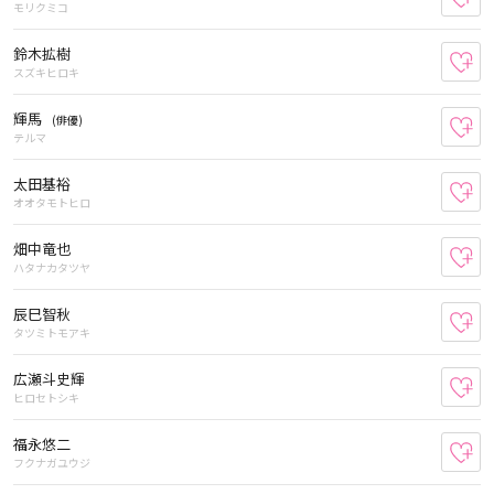
モリクミコ
鈴木拡樹
お
スズキヒロキ
輝馬
(俳優)
お
テルマ
太田基裕
お
オオタモトヒロ
畑中竜也
お
ハタナカタツヤ
辰巳智秋
お
タツミトモアキ
広瀬斗史輝
お
ヒロセトシキ
福永悠二
お
フクナガユウジ