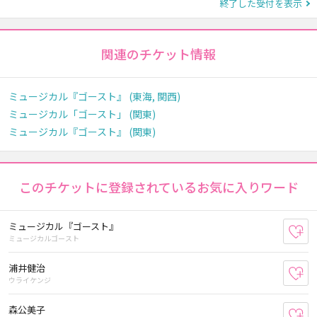
終了した受付を表示
関連のチケット情報
ミュージカル『ゴースト』 (東海, 関西)
ミュージカル「ゴースト」 (関東)
ミュージカル『ゴースト』 (関東)
このチケットに登録されているお気に入りワード
ミュージカル『ゴースト』
お
ミュージカルゴースト
浦井健治
お
ウライケンジ
森公美子
お