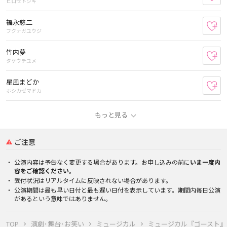
ヒロセトシキ
福永悠二
お
フクナガユウジ
竹内夢
お
タケウチユメ
星風まどか
お
ホシカゼマドカ
もっと見る
ご注意
公演内容は予告なく変更する場合があります。お申し込みの前に
いま一度内
容をご確認ください。
受付状況はリアルタイムに反映されない場合があります。
公演期間は最も早い日付と最も遅い日付を表示しています。期間内毎日公演
があるという意味ではありません。
TOP
演劇･舞台･お笑い
ミュージカル
ミュージカル『ゴースト』