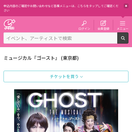
申込内容のご確認やお問い合わせなど各種メニューは、
こちらをタップしてご確認くだ
さい
チケット予約・購入・販売のイープラス
ログイン
会員登録
メニュー
検
ミュージカル『ゴースト』 (東京都)
チケットを買う