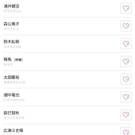
浦井健治
お
ウライケンジ
森公美子
お
モリクミコ
鈴木拡樹
お
スズキヒロキ
輝馬
(俳優)
お
テルマ
太田基裕
お
オオタモトヒロ
畑中竜也
お
ハタナカタツヤ
辰巳智秋
お
タツミトモアキ
広瀬斗史輝
お