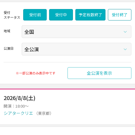
受付
受付前
受付中
予定枚数終了
受付終了
ステータス
地域
公演日
全公演を表示
※一部公演のみ表示中です
2026/8/8(土)
開演：18:00～
シアタークリエ
（東京都）