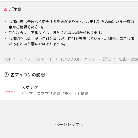
ご注意
公演内容は予告なく変更する場合があります。お申し込みの前に
いま一度内
容をご確認ください。
受付状況はリアルタイムに反映されない場合があります。
公演期間は最も早い日付と最も遅い日付を表示しています。期間内毎日公演
があるという意味ではありません。
TOP
ライブ･コンサート
TENDOUJI チケット
詳細
松山・2026
各アイコンの説明
スマチケ
イープラスアプリの電子チケット機能
ページトップへ