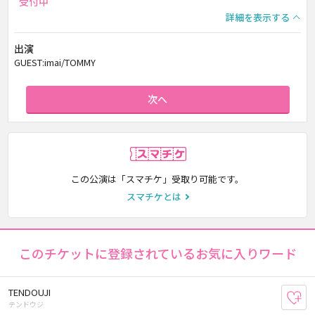
受付中
詳細を表示する
出演
GUEST:imai/TOMMY
次へ
スマチケ
この公演は「スマチケ」受取り可能です。
スマチケとは
このチケットに登録されているお気に入りワード
TENDOUJI
お
テンドウジ