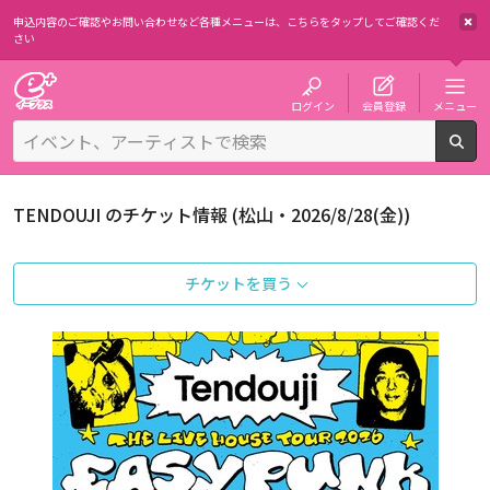
申込内容のご確認やお問い合わせなど各種メニューは、
こちらをタップしてご確認くだ
さい
チケット予約・購入・販売のイープラス
ログイン
会員登録
メニュー
検
TENDOUJI のチケット情報 (松山・2026/8/28(金))
チケットを買う