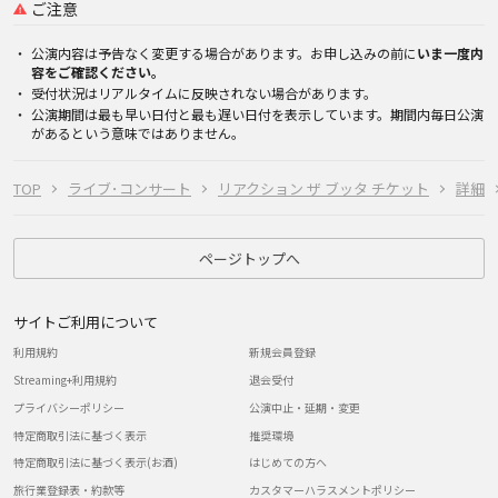
ご注意
公演内容は予告なく変更する場合があります。お申し込みの前に
いま一度内
容をご確認ください。
受付状況はリアルタイムに反映されない場合があります。
公演期間は最も早い日付と最も遅い日付を表示しています。期間内毎日公演
があるという意味ではありません。
TOP
ライブ･コンサート
リアクション ザ ブッタ チケット
詳細
ページトップへ
サイトご利用について
利用規約
新規会員登録
Streaming+利用規約
退会受付
プライバシーポリシー
公演中止・延期・変更
特定商取引法に基づく表示
推奨環境
特定商取引法に基づく表示(お酒)
はじめての方へ
旅行業登録表・約款等
カスタマーハラスメントポリシー