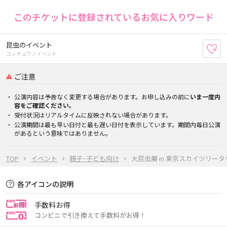
このチケットに登録されているお気に入りワード
昆虫のイベント
お
コンチュウノイベント
ご注意
公演内容は予告なく変更する場合があります。お申し込みの前に
いま一度内
容をご確認ください。
受付状況はリアルタイムに反映されない場合があります。
公演期間は最も早い日付と最も遅い日付を表示しています。期間内毎日公演
があるという意味ではありません。
TOP
イベント
親子･子ども向け
大昆虫展 in 東京スカイツリー
各アイコンの説明
手数料お得
コンビニで引き換えて手数料がお得！