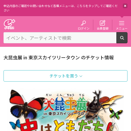
申込内容のご確認やお問い合わせなど各種メニューは、
こちらをタップしてご確認くだ
さい
チケット予約・購入・販売のイープラス
ログイン
会員登録
メニュー
検
大昆虫展 in 東京スカイツリータウン のチケット情報
チケットを買う