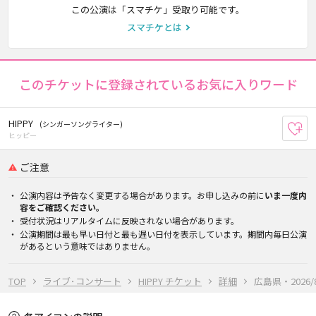
この公演は「スマチケ」受取り可能です。
スマチケとは
このチケットに登録されているお気に入りワード
HIPPY
(シンガーソングライター)
お
ヒッピー
ご注意
公演内容は予告なく変更する場合があります。お申し込みの前に
いま一度内
容をご確認ください。
受付状況はリアルタイムに反映されない場合があります。
公演期間は最も早い日付と最も遅い日付を表示しています。期間内毎日公演
があるという意味ではありません。
TOP
ライブ･コンサート
HIPPY チケット
詳細
広島県・2026/8