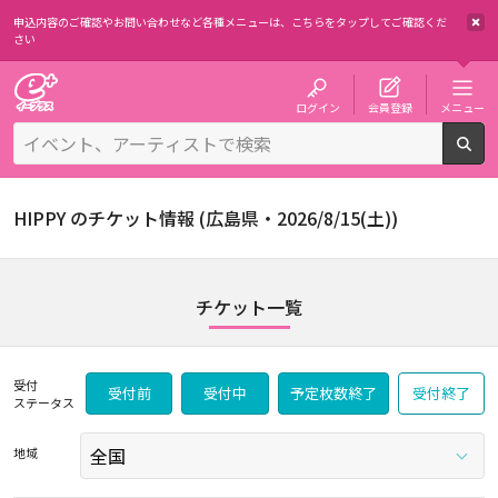
申込内容のご確認やお問い合わせなど各種メニューは、
こちらをタップしてご確認くだ
さい
チケット予約・購入・販売のイープラス
ログイン
会員登録
メニュー
検
HIPPY のチケット情報 (広島県・2026/8/15(土))
チケット一覧
受付
受付前
受付中
予定枚数終了
受付終了
ステータス
地域