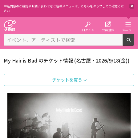
申込内容のご確認やお問い合わせなど各種メニューは、
こちらをタップしてご確認くだ
さい
チケット予約・購入・販売のイープラス
ログイン
会員登録
メニュー
検
My Hair is Bad のチケット情報 (名古屋・2026/9/18(金))
チケットを買う