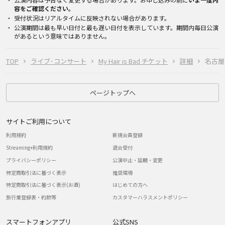
容をご確認ください。
受付状況はリアルタイムに反映されない場合があります。
公演期間は最も早い日付と最も遅い日付を表示しています。期間内毎日公演
があるという意味ではありません。
TOP
ライブ･コンサート
My Hair is Bad チケット
詳細
名古屋・
ページトップへ
サイトご利用について
利用規約
新規会員登録
Streaming+利用規約
退会受付
プライバシーポリシー
公演中止・延期・変更
特定商取引法に基づく表示
推奨環境
特定商取引法に基づく表示(お酒)
はじめての方へ
旅行業登録表・約款等
カスタマーハラスメントポリシー
スマートフォンアプリ
公式SNS