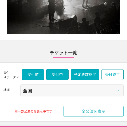
チケット一覧
受付
受付前
受付中
予定枚数終了
受付終了
ステータス
地域
全公演を表示
※一部公演のみ表示中です