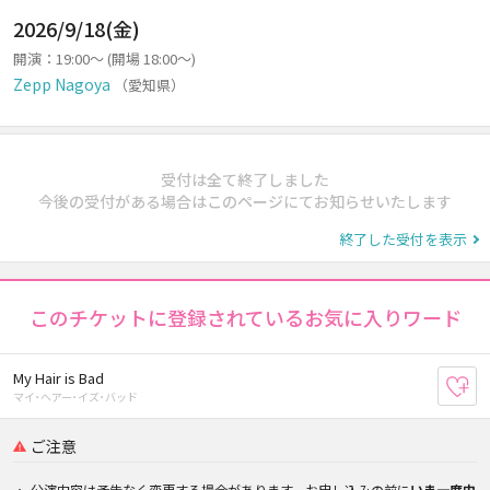
2026/9/18(金)
開演：19:00～ (開場 18:00～)
Zepp Nagoya
（愛知県）
受付は全て終了しました
今後の受付がある場合はこのページにてお知らせいたします
終了した受付を表示
このチケットに登録されているお気に入りワード
My Hair is Bad
お
マイ･ヘアー･イズ･バッド
ご注意
公演内容は予告なく変更する場合があります。お申し込みの前に
いま一度内