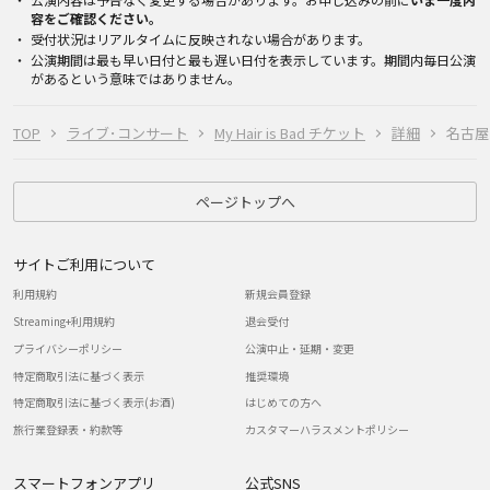
容をご確認ください。
受付状況はリアルタイムに反映されない場合があります。
公演期間は最も早い日付と最も遅い日付を表示しています。期間内毎日公演
があるという意味ではありません。
TOP
ライブ･コンサート
My Hair is Bad チケット
詳細
名古屋・
ページトップへ
サイトご利用について
利用規約
新規会員登録
Streaming+利用規約
退会受付
プライバシーポリシー
公演中止・延期・変更
特定商取引法に基づく表示
推奨環境
特定商取引法に基づく表示(お酒)
はじめての方へ
旅行業登録表・約款等
カスタマーハラスメントポリシー
スマートフォンアプリ
公式SNS