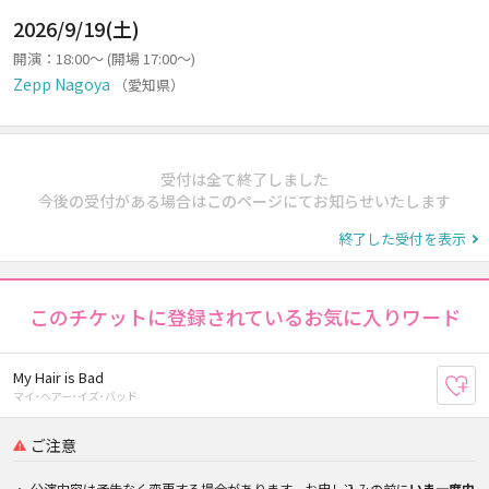
2026/9/19(土)
開演：18:00～ (開場 17:00～)
Zepp Nagoya
（愛知県）
受付は全て終了しました
今後の受付がある場合はこのページにてお知らせいたします
終了した受付を表示
このチケットに登録されているお気に入りワード
My Hair is Bad
お
マイ･ヘアー･イズ･バッド
ご注意
公演内容は予告なく変更する場合があります。お申し込みの前に
いま一度内