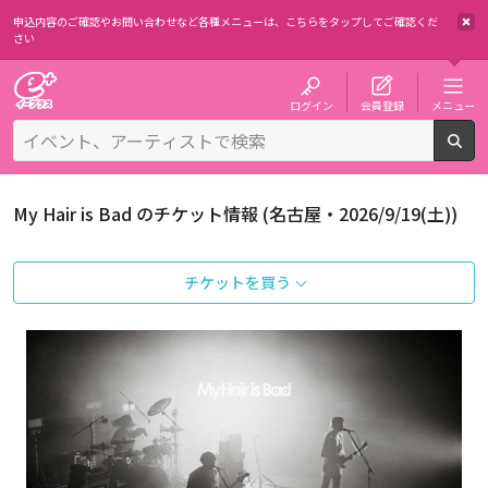
申込内容のご確認やお問い合わせなど各種メニューは、
こちらをタップしてご確認くだ
さい
チケット予約・購入・販売のイープラス
ログイン
会員登録
メニュー
検
My Hair is Bad のチケット情報 (名古屋・2026/9/19(土))
チケットを買う