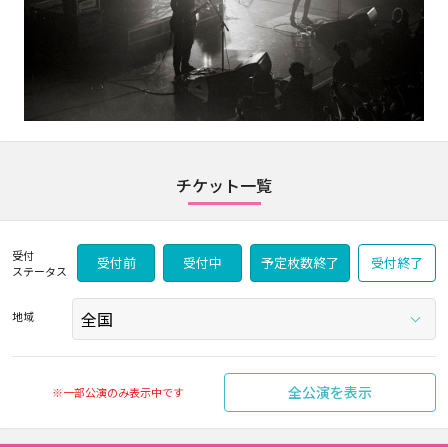
チケット一覧
受付
受付前
受付中
予定枚数終了
受付終了
ステータス
地域
全公演を表示
※一部公演のみ表示中です