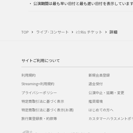
公演期間は最も早い日付と最も遅い日付を表示していま
TOP
ライブ･コンサート
i☆Ris チケット
詳細
サイトご利用について
利用規約
新規会員登録
Streaming+利用規約
退会受付
プライバシーポリシー
公演中止・延期・変更
特定商取引法に基づく表示
推奨環境
特定商取引法に基づく表示(お酒)
はじめての方へ
旅行業登録表・約款等
カスタマーハラスメントポ