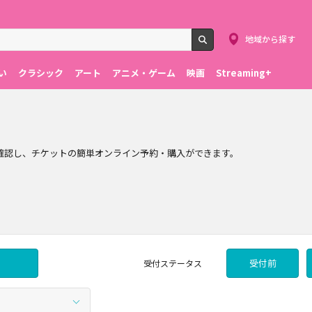
地域から探す
検索
い
クラシック
アート
アニメ・ゲーム
映画
Streaming+
を確認し、チケットの簡単オンライン予約・購入ができます。
受付前
受付
ステータス