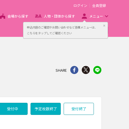
ログイン
会員登録
会場から探す
人物・団体から探す
メニュー
閉じる
申込内容のご確認やお問い合わせなど各種メニューは、
主催者向け販売サービス
こちらをタップしてご確認ください
シェア
Twitter
line
SHARE
受付中
予定枚数終了
受付終了