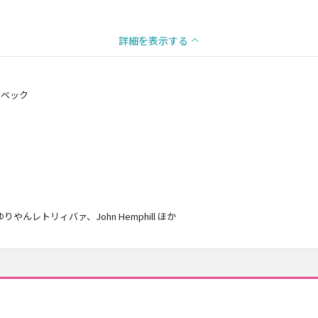
詳細を表示する
ズベック
th、ゆりやんレトリィバァ、John Hemphill ほか