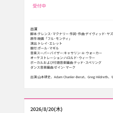
受付中
出演
脚本:テレンス･マクナリー 作詞･作曲:デイヴィッド･ヤ
原作:映画「フル･モンティ」
演出:トレイ･エレット
振付:ポール･マギル
音楽スーパーバイザー:キャサリン･A･ウォーカー
オーケストレーション:ハロルド･ウィーラー
ボーカルおよび付随音楽編曲:テッド･スペリング
ダンス音楽編曲:ゼイン･マーク
出演:山本耕史、Adam Chanler-Berat、Greg Hildre
2026/8/20(木)