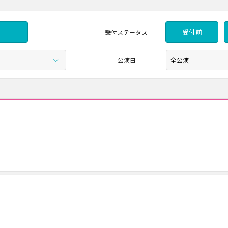
受付前
受付
ステータス
公演日