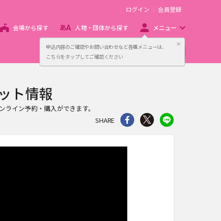
ログイン
会員登録
会場から探す
人物・団体から探す
メニュー
閉じる
申込内容のご確認やお問い合わせなど各種メニューは、
主催者向け販売サービス
こちらをタップしてご確認ください
ット情報
ンライン予約・購入ができます。
シェア
Twitter
line
SHARE