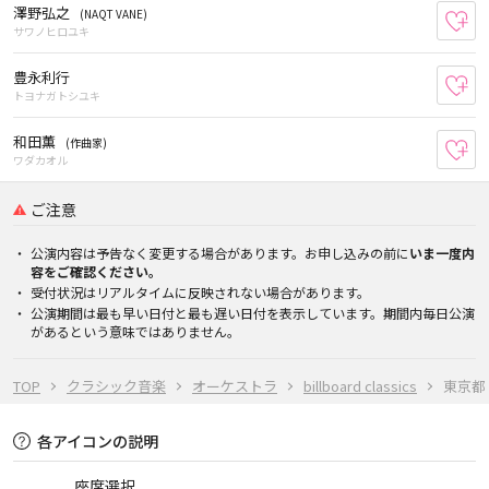
澤野弘之
(NAQT VANE)
お
サワノヒロユキ
豊永利行
お
トヨナガトシユキ
和田薫
(作曲家)
お
ワダカオル
ご注意
公演内容は予告なく変更する場合があります。お申し込みの前に
いま一度内
容をご確認ください。
受付状況はリアルタイムに反映されない場合があります。
公演期間は最も早い日付と最も遅い日付を表示しています。期間内毎日公演
があるという意味ではありません。
TOP
クラシック音楽
オーケストラ
billboard classics
東京都
各アイコンの説明
座席選択