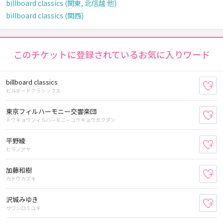
billboard classics (関東, 北信越 他)
billboard classics (関西)
このチケットに登録されているお気に入りワード
billboard classics
お
ビルボードクラシックス
東京フィルハーモニー交響楽団
お
トウキョウフィルハーモニーコウキョウガクダン
平野綾
お
ヒラノアヤ
加藤和樹
お
カトウカズキ
沢城みゆき
お
サワシロミユキ