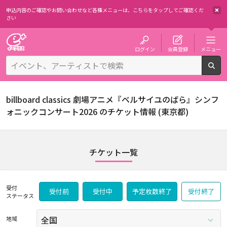
申込内容のご確認やお問い合わせなど各種メニューは、
こちらをタップしてご確認くだ
さい
チケット予約・購入・販売のイープラス
ログイン
会員登録
メニュー
検
billboard classics 劇場アニメ『ベルサイユのばら』シンフ
ォニックコンサート2026 のチケット情報 (東京都)
チケット一覧
受付
受付前
受付中
予定枚数終了
受付終了
ステータス
地域