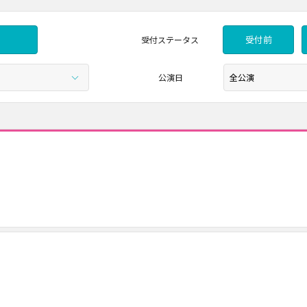
受付前
受付
ステータス
公演日