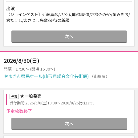
出演
【ジョインゲスト】近藤真彦/八公太郎/御崎進/六条たかや/萬みきお/
倉たけし/まさとし先輩/期待の新顔
次へ
2026/8/30(日)
開演：17:30～ (開場 16:30～)
やまぎん県民ホール(山形県総合文化芸術館)
（山形県）
★一般発売
先着
受付期間:2026/6/6(土)10:00～2026/8/26(水)23:59
予定枚数終了
次へ