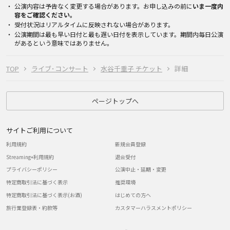
公演内容は予告なく変更する場合があります。お申し込みの前に
いま一度内
容をご確認ください。
受付状況はリアルタイムに反映されない場合があります。
公演期間は最も早い日付と最も遅い日付を表示しています。期間内毎日公演
があるという意味ではありません。
TOP
ライブ･コンサート
水谷千重子 チケット
詳細
ページトップへ
サイトご利用について
利用規約
新規会員登録
Streaming+利用規約
退会受付
プライバシーポリシー
公演中止・延期・変更
特定商取引法に基づく表示
推奨環境
特定商取引法に基づく表示(お酒)
はじめての方へ
旅行業登録表・約款等
カスタマーハラスメントポリシー