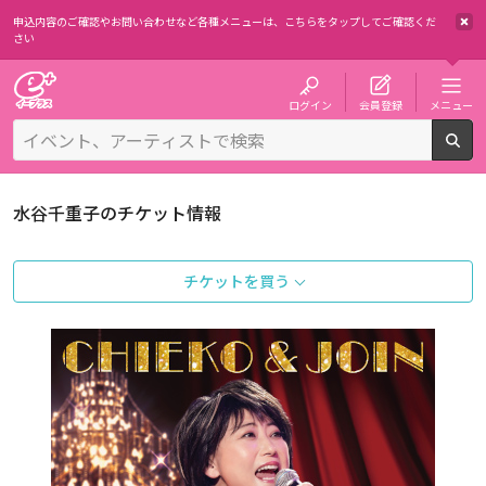
申込内容のご確認やお問い合わせなど各種メニューは、
こちらをタップしてご確認くだ
さい
チケット予約・購入・販売のイープラス
ログイン
会員登録
メニュー
検
水谷千重子のチケット情報
チケットを買う