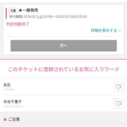
★一般発売
先着
受付期間:2026/8/1(土)10:00～2026/9/10(木)18:00
予定枚数終了
詳細を表示する
次へ
このチケットに登録されているお気に入りワード
友近
お
トモチカ
水谷千重子
お
ミズタニチエコ
ご注意