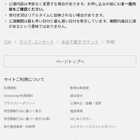
公演内容は予告なく変更する場合があります。お申し込みの前に
いま一度内
容をご確認ください。
受付状況はリアルタイムに反映されない場合があります。
公演期間は最も早い日付と最も遅い日付を表示しています。期間内毎日公演
があるという意味ではありません。
TOP
ライブ･コンサート
水谷千重子 チケット
詳細
ページトップへ
サイトご利用について
利用規約
新規会員登録
Streaming+利用規約
退会受付
プライバシーポリシー
公演中止・延期・変更
特定商取引法に基づく表示
推奨環境
特定商取引法に基づく表示(お酒)
はじめての方へ
旅行業登録表・約款等
カスタマーハラスメントポリシー