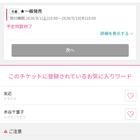
★一般発売
先着
受付期間:2026/8/1(土)10:00～2026/9/10(木)18:00
予定枚数終了
詳細を表示する
次へ
このチケットに登録されているお気に入りワード
友近
お
トモチカ
水谷千重子
お
ミズタニチエコ
ご注意