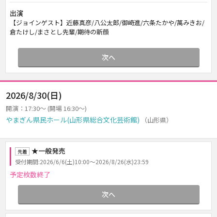
出演
【ジョインゲスト】近藤真彦/八公太郎/御崎進/六条たかや/萬みきお/
倉たけし/まさとし先輩/期待の新顔
次へ
2026/8/30(日)
開演：17:30～ (開場 16:30～)
やまぎん県民ホール(山形県総合文化芸術館)
（山形県）
★一般発売
先着
受付期間:2026/6/6(土)10:00～2026/8/26(水)23:59
予定枚数終了
次へ