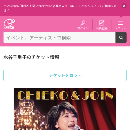
申込内容のご確認やお問い合わせなど各種メニューは、
こちらをタップしてご確認くだ
さい
チケット予約・購入・販売のイープラス
ログイン
会員登録
メニュー
検
水谷千重子のチケット情報
チケットを買う