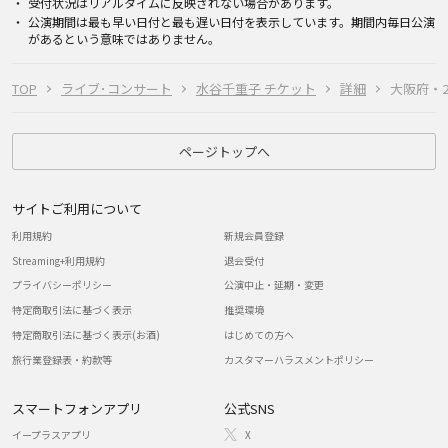
受付状況はリアルタイムに反映されない場合があります。
公演期間は最も早い日付と最も遅い日付を表示しています。期間内毎日公演
があるという意味ではありません。
TOP
ライブ･コンサート
水谷千重子 チケット
詳細
大阪府・20
ページトップへ
サイトご利用について
利用規約
新規会員登録
Streaming+利用規約
退会受付
プライバシーポリシー
公演中止・延期・変更
特定商取引法に基づく表示
推奨環境
特定商取引法に基づく表示(お酒)
はじめての方へ
旅行業登録表・約款等
カスタマーハラスメントポリシー
スマートフォンアプリ
公式SNS
イープラスアプリ
X