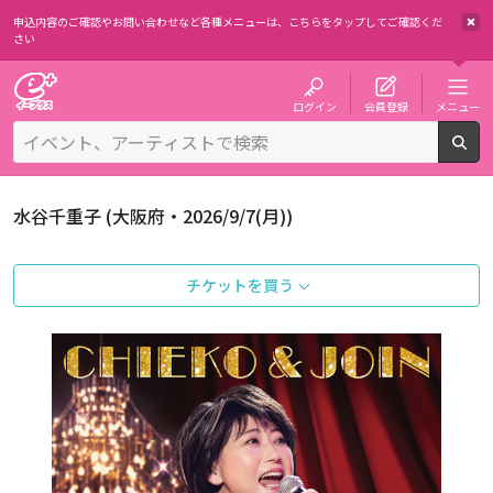
申込内容のご確認やお問い合わせなど各種メニューは、
こちらをタップしてご確認くだ
さい
チケット予約・購入・販売のイープラス
ログイン
会員登録
メニュー
検
水谷千重子 (大阪府・2026/9/7(月))
チケットを買う