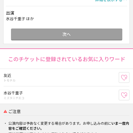
出演
水谷千重子 ほか
次へ
このチケットに登録されているお気に入りワード
友近
お
トモチカ
水谷千重子
お
ミズタニチエコ
ご注意
公演内容は予告なく変更する場合があります。お申し込みの前に
いま一度内
容をご確認ください。