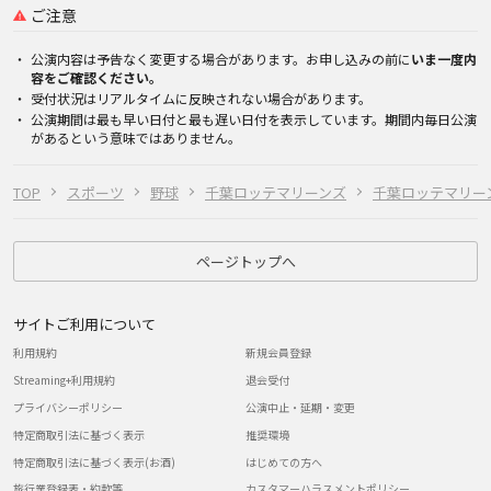
ご注意
公演内容は予告なく変更する場合があります。お申し込みの前に
いま一度内
容をご確認ください。
受付状況はリアルタイムに反映されない場合があります。
公演期間は最も早い日付と最も遅い日付を表示しています。期間内毎日公演
があるという意味ではありません。
TOP
スポーツ
野球
千葉ロッテマリーンズ
千葉ロッテマリー
ページトップへ
サイトご利用について
利用規約
新規会員登録
Streaming+利用規約
退会受付
プライバシーポリシー
公演中止・延期・変更
特定商取引法に基づく表示
推奨環境
特定商取引法に基づく表示(お酒)
はじめての方へ
旅行業登録表・約款等
カスタマーハラスメントポリシー