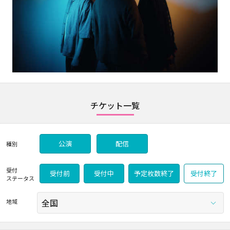
チケット一覧
公演
配信
種別
受付
受付前
受付中
予定枚数終了
受付終了
ステータス
地域