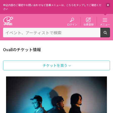
申込内容のご確認やお問い合わせなど各種メニューは、
こちらをタップしてご確認くだ
さい
チケット予約・購入・販売のイープラス
ログイン
会員登録
メニュー
検
Ovallのチケット情報
チケットを買う