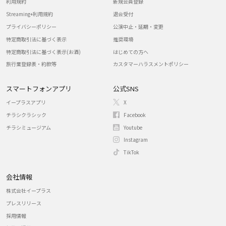
利用規約
新規会員登録
Streaming+利用規約
退会受付
プライバシーポリシー
公演中止・延期・変更
特定商取引法に基づく表示
推奨環境
特定商取引法に基づく表示(お酒)
はじめての方へ
旅行業登録表・約款等
カスタマーハラスメントポリシー
スマートフォンアプリ
公式SNS
イープラスアプリ
X
チラシクラシック
Facebook
チラシミュージアム
Youtube
Instagram
TikTok
会社情報
株式会社イープラス
プレスリリース
採用情報