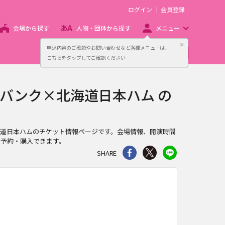
ログイン
会員登録
会場から探す
人物・団体から探す
メニュー
閉じる
申込内容のご確認やお問い合わせなど各種メニューは、
主催者向け販売サービス
こちらをタップしてご確認ください
トバンク×北海道日本ハム の
ンク×北海道日本ハムのチケット情報ページです。会場情報、開演時間
ン予約・購入できます。
シェア
Twitter
line
SHARE