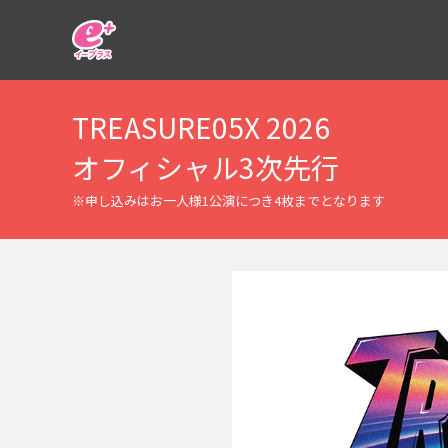
イープラス
TREASURE05X 2026
オフィシャル3次先行
※申し込みはお一人様1公演につき4枚までとなります