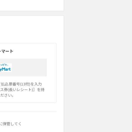
ーマート
込票番号(13桁)を入力
ス券(長いレシート)］を持
ください。
に保管してく