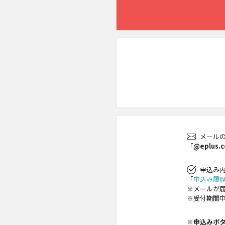
メール
「
@eplus.c
申込み
「
申込み履
※メールが
※受付期間
※申込みボ