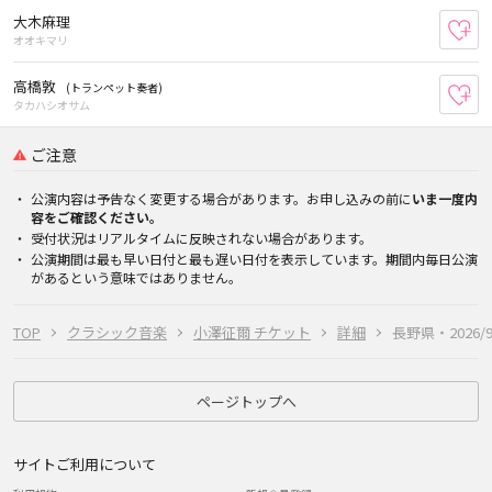
大木麻理
お
オオキマリ
高橋敦
(トランペット奏者)
お
タカハシオサム
ご注意
公演内容は予告なく変更する場合があります。お申し込みの前に
いま一度内
容をご確認ください。
受付状況はリアルタイムに反映されない場合があります。
公演期間は最も早い日付と最も遅い日付を表示しています。期間内毎日公演
があるという意味ではありません。
TOP
クラシック音楽
小澤征爾 チケット
詳細
長野県・2026/9
ページトップへ
サイトご利用について