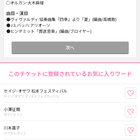
○オルガン:大木麻理
曲目・演目
●ヴィヴァルディ:協奏曲集『四季』より「夏」(編曲/高橋敦)
●J.S.バッハ:アリオーソ
●ヒンデミット「葬送音楽」(編曲/ブロイヤー)
次へ
このチケットに登録されているお気に入りワード
セイジ･オザワ 松本フェスティバル
お
セイジ･オザワ マツモトフェスティバル
小澤征爾
お
オザワセイジ
川本嘉子
お
カワモトヨシコ