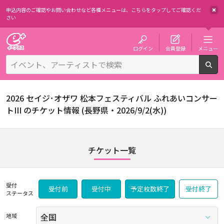
申込内容のご確認やお問い合わせなど各種メニューは、
こちらをタップしてご確認くだ
さい
チケット予約・購入・販売のイープラス
ログイン
会員登録
メニュー
検
2026 セイジ･オザワ 松本フェスティバル ふれあいコンサー
トIII のチケット情報 (長野県・2026/9/2(水))
チケット一覧
受付
受付前
受付中
予定枚数終了
受付終了
ステータス
地域