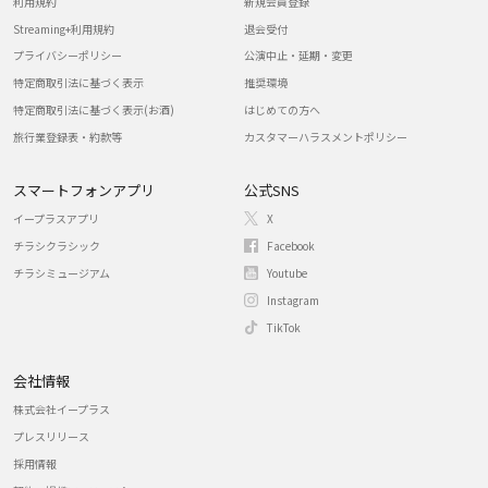
利用規約
新規会員登録
Streaming+利用規約
退会受付
プライバシーポリシー
公演中止・延期・変更
特定商取引法に基づく表示
推奨環境
特定商取引法に基づく表示(お酒)
はじめての方へ
旅行業登録表・約款等
カスタマーハラスメントポリシー
スマートフォンアプリ
公式SNS
イープラスアプリ
X
チラシクラシック
Facebook
チラシミュージアム
Youtube
Instagram
TikTok
会社情報
株式会社イープラス
プレスリリース
採用情報