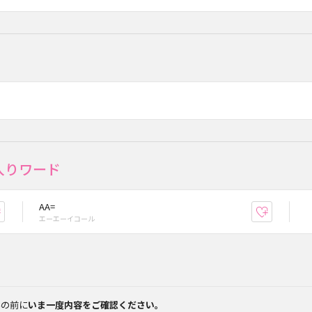
入りワード
AA=
お気に入り登録
お気に入
エーエーイコール
みの前に
いま一度内容をご確認ください。