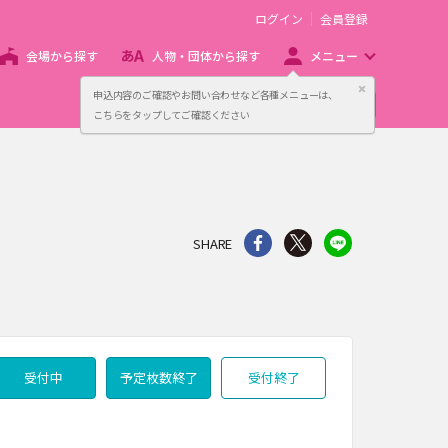
ログイン
会員登録
会場から探す
人物・団体から探す
メニュー
閉じる
申込内容のご確認やお問い合わせなど各種メニューは、
主催者向け販売サービス
こちらをタップしてご確認ください
シェア
Twitter
line
SHARE
受付中
予定枚数終了
受付終了