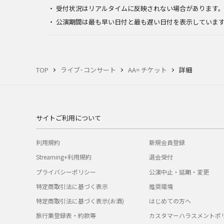
受付状況はリアルタイムに反映されない場合があります
公演期間は最も早い日付と最も遅い日付を表示していま
TOP
ライブ･コンサート
AA= チケット
詳細
サイトご利用について
利用規約
新規会員登録
Streaming+利用規約
退会受付
プライバシーポリシー
公演中止・延期・変更
特定商取引法に基づく表示
推奨環境
特定商取引法に基づく表示(お酒)
はじめての方へ
旅行業登録表・約款等
カスタマーハラスメントポ