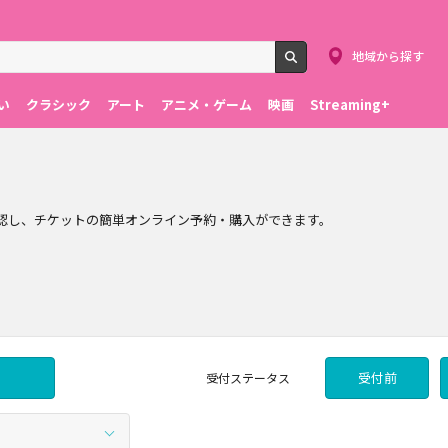
地域から探す
検索
い
クラシック
アート
アニメ・ゲーム
映画
Streaming+
確認し、チケットの簡単オンライン予約・購入ができます。
受付前
受付
ステータス