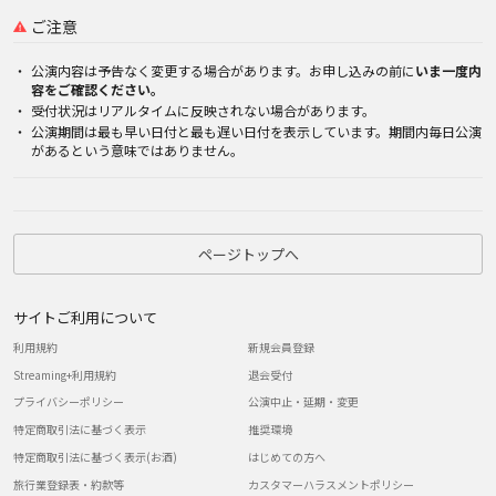
ご注意
公演内容は予告なく変更する場合があります。お申し込みの前に
いま一度内
容をご確認ください。
受付状況はリアルタイムに反映されない場合があります。
公演期間は最も早い日付と最も遅い日付を表示しています。期間内毎日公演
があるという意味ではありません。
ページトップへ
サイトご利用について
利用規約
新規会員登録
Streaming+利用規約
退会受付
プライバシーポリシー
公演中止・延期・変更
特定商取引法に基づく表示
推奨環境
特定商取引法に基づく表示(お酒)
はじめての方へ
旅行業登録表・約款等
カスタマーハラスメントポリシー