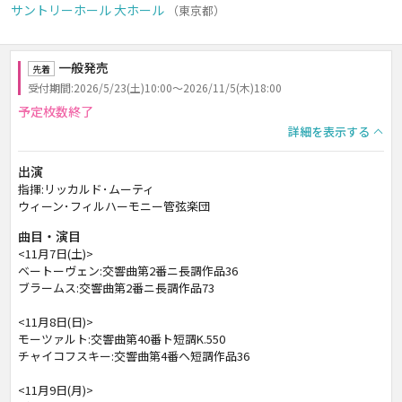
サントリーホール 大ホール
（東京都）
一般発売
先着
受付期間:2026/5/23(土)10:00～2026/11/5(木)18:00
予定枚数終了
詳細を表示する
出演
指揮:リッカルド･ムーティ
ウィーン･フィルハーモニー管弦楽団
曲目・演目
<11月7日(土)>
ベートーヴェン:交響曲第2番ニ長調作品36
ブラームス:交響曲第2番ニ長調作品73
<11月8日(日)>
モーツァルト:交響曲第40番ト短調K.550
チャイコフスキー:交響曲第4番ヘ短調作品36
<11月9日(月)>