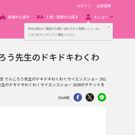
ログイン
会員登録
会場から探す
人物・団体から探す
メニュー
閉じる
申込内容のご確認やお問い合わせなど各種メニューは、
主催者向け販売サービス
こちらをタップしてご確認ください
じろう先生のドキドキわくわ
記念 でんじろう先生のドキドキわくわくサイエンスショー 202
生のドキドキわくわくサイエンスショー 2026のチケットを
シェア
Twitter
line
SHARE