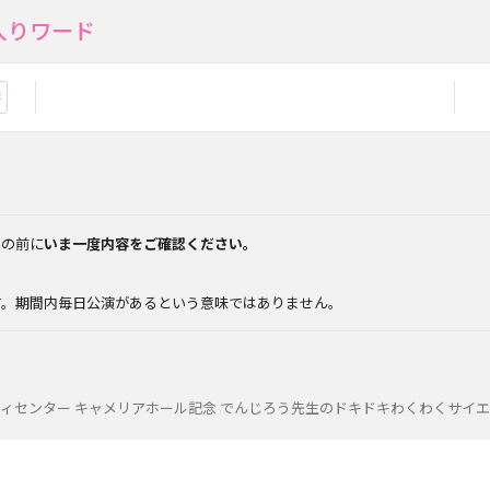
入りワード
お気に入り登録
みの前に
いま一度内容をご確認ください。
。
す。期間内毎日公演があるという意味ではありません。
ィセンター キャメリアホール記念 でんじろう先生のドキドキわくわくサイ