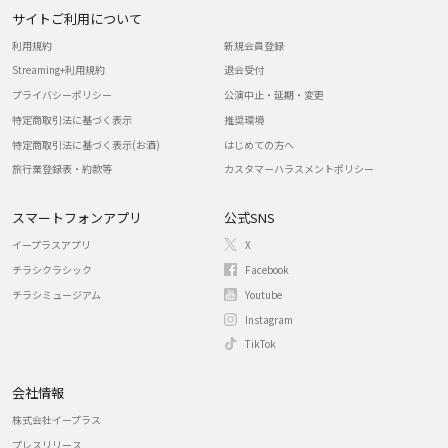
サイトご利用について
利用規約
新規会員登録
Streaming+利用規約
退会受付
プライバシーポリシー
公演中止・延期・変更
特定商取引法に基づく表示
推奨環境
特定商取引法に基づく表示(お酒)
はじめての方へ
旅行業登録表・約款等
カスタマーハラスメントポリシー
スマートフォンアプリ
公式SNS
イープラスアプリ
X
チラシクラシック
Facebook
チラシミュージアム
Youtube
Instagram
TikTok
会社情報
株式会社イープラス
プレスリリース