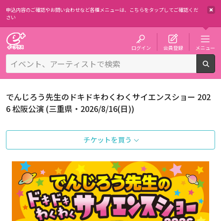
申込内容のご確認やお問い合わせなど各種メニューは、
こちらをタップしてご確認くだ
さい
チケット予約・購入・販売のイープラス
ログイン
会員登録
メニュー
検
でんじろう先生のドキドキわくわくサイエンスショー 202
6 松阪公演 (三重県・2026/8/16(日))
チケットを買う