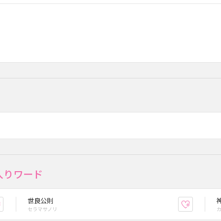
入りワード
世良公則
お気に入り登録
お気に入
セラマサノリ