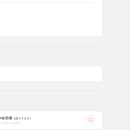
神本宗幸
(元ツイスト)
り登録
お気に入り登録
カミモトムネユキ