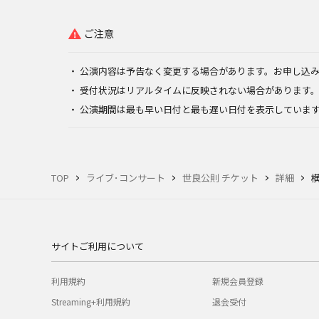
ご注意
公演内容は予告なく変更する場合があります。お申し込
受付状況はリアルタイムに反映されない場合があります
公演期間は最も早い日付と最も遅い日付を表示していま
TOP
ライブ･コンサート
世良公則 チケット
詳細
横
サイトご利用について
利用規約
新規会員登録
Streaming+利用規約
退会受付