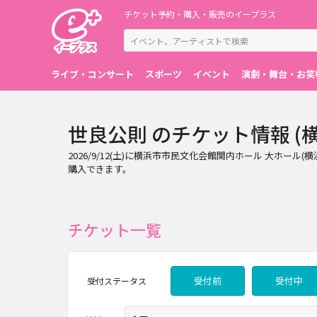
チケット予約・購入・販売のイープラス
ライブ・コンサート
スポーツ
イベント
演劇・舞台・お笑
世良公則 のチケット情報 (横浜・
2026/9/12(土)に横浜市市民文化会館関内ホール 大
購入できます。
チケット一覧
受付前
受付中
受付
ステータス