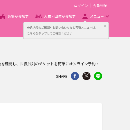
ログイン
会員登録
会場から探す
人物・団体から探す
メニュー
閉じる
申込内容のご確認やお問い合わせなど各種メニューは、
主催者向け販売サービス
こちらをタップしてご確認ください
や料金を確認し、世良公則のチケットを簡単にオンライン予約・
シェア
Twitter
line
SHARE