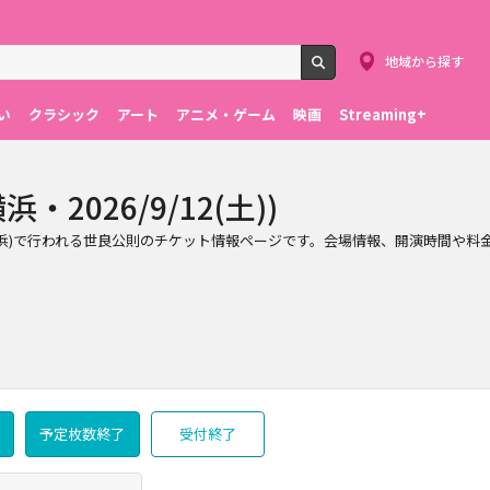
地域から探す
検索
い
クラシック
アート
アニメ・ゲーム
映画
Streaming+
2026/9/12(土))
ホール(横浜)で行われる世良公則のチケット情報ページです。会場情報、開演時間
予定枚数終了
受付終了