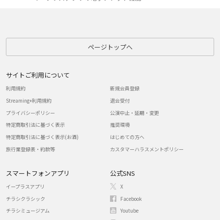
ページトップへ
サイトご利用について
利用規約
新規会員登録
Streaming+利用規約
退会受付
プライバシーポリシー
公演中止・延期・変更
特定商取引法に基づく表示
推奨環境
特定商取引法に基づく表示(お酒)
はじめての方へ
旅行業登録表・約款等
カスタマーハラスメントポリシー
スマートフォンアプリ
公式SNS
イープラスアプリ
X
チラシクラシック
Facebook
チラシミュージアム
Youtube