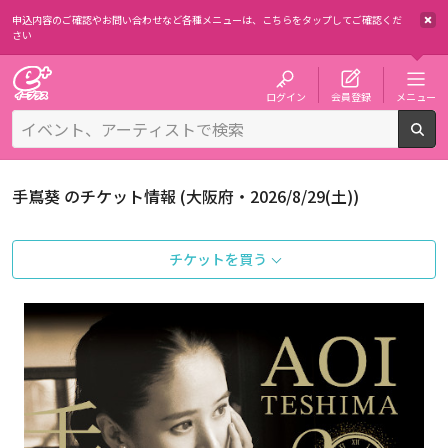
申込内容のご確認やお問い合わせなど各種メニューは、
こちらをタップしてご確認くだ
さい
チケット予約・購入・販売のイープラス
ログイン
会員登録
メニュー
検
手嶌葵 のチケット情報 (大阪府・2026/8/29(土))
チケットを買う