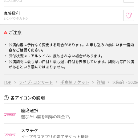
ムカエヨウコ
真藤敬利
お
シンドウタカトシ
ご注意
公演内容は予告なく変更する場合があります。お申し込みの前に
いま一度内
容をご確認ください。
受付状況はリアルタイムに反映されない場合があります。
公演期間は最も早い日付と最も遅い日付を表示しています。期間内毎日公演
があるという意味ではありません。
TOP
ライブ･コンサート
手嶌葵 チケット
詳細
大阪府・2026/8
各アイコンの説明
座席選択
選びたい席を納得の料金で。
スマチケ
イープラスアプリの電子チケット機能