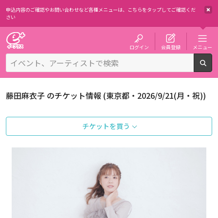
申込内容のご確認やお問い合わせなど各種メニューは、
こちらをタップしてご確認くだ
さい
チケット予約・購入・販売のイープラス
ログイン
会員登録
メニュー
検
藤田麻衣子 のチケット情報 (東京都・2026/9/21(月・祝))
チケットを買う