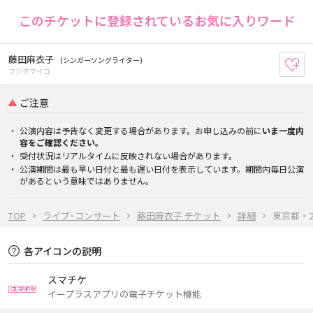
このチケットに登録されているお気に入りワード
藤田麻衣子
(シンガーソングライター)
お
フジタマイコ
ご注意
公演内容は予告なく変更する場合があります。お申し込みの前に
いま一度内
容をご確認ください。
受付状況はリアルタイムに反映されない場合があります。
公演期間は最も早い日付と最も遅い日付を表示しています。期間内毎日公演
があるという意味ではありません。
TOP
ライブ･コンサート
藤田麻衣子 チケット
詳細
東京都・20
各アイコンの説明
スマチケ
イープラスアプリの電子チケット機能