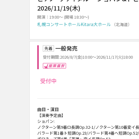
2026/11/19(木)
開演：19:00～ (開場 18:30～)
札幌コンサートホールKitara大ホール
（北海道）
一般発売
先着
受付期間:2026/8/7(金)10:00～2026/11/17(火)18:00
座席選択
受付中
曲目・演目
【演奏予定曲】
ショパン:
ノクターン第9番ロ長調Op.32-1/ノクターン第10番変イ長調O
バラード第1番ト短調Op.23/バラード第4番ヘ短調Op.52/
ポロネーズ第6番「英雄」変イ長調Op.53