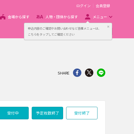
ログイン
会員登録
会場から探す
人物・団体から探す
メニュー
閉じる
申込内容のご確認やお問い合わせなど各種メニューは、
主催者向け販売サービス
こちらをタップしてご確認ください
シェア
Twitter
line
SHARE
受付中
予定枚数終了
受付終了