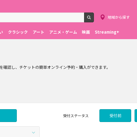
地域から探す
検索
い
クラシック
アート
アニメ・ゲーム
映画
Streaming+
を確認し、チケットの簡単オンライン予約・購入ができます。
受付前
受付
ステータス