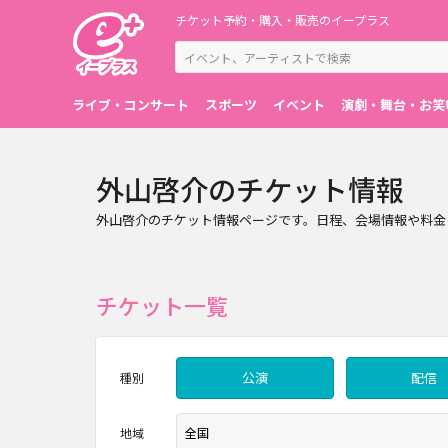
チケット予約・購入・販売のイープラス
ライブ・コンサート
スポーツ
イベント
演劇・舞台・お笑
外山啓介のチケット情報
外山啓介のチケット情報ページです。日程、会場情報や料金
チケット一覧
公演
配信
種別
地域