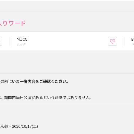
入りワード
MUCC
B
お気に入り登録
お気に入
ムック
みの前に
いま一度内容をご確認ください。
。
す。期間内毎日公演があるという意味ではありません。
京都・2026/10/17(土)