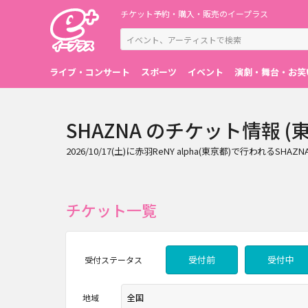
チケット予約・購入・販売のイープラス
ライブ・コンサート
スポーツ
イベント
演劇・舞台・お笑
SHAZNA のチケット情報 (東京
2026/10/17(土)に赤羽ReNY alpha(東京都)で
チケット一覧
受付前
受付中
受付
ステータス
地域