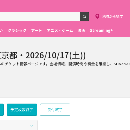
地域から探す
検索
い
クラシック
アート
アニメ・ゲーム
映画
Streaming+
都・2026/10/17(土))
行われるSHAZNAのチケット情報ページです。会場情報、開演時間や料金を確認し、S
予定枚数終了
受付終了