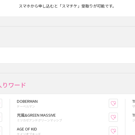
マチケ
スマホから申し込むと「スマチケ」受取りが可能です。
入りワード
DOBERMAN
T
お気に入り登録
お気に入
ドーベルマン
光風&GREEN MASSIVE
T
お気に入り登録
お気に入
ミツカゼアンドグリーンマッシブ
AGE OF KID
お気に入り登録
お気に入
エイジオブキッド