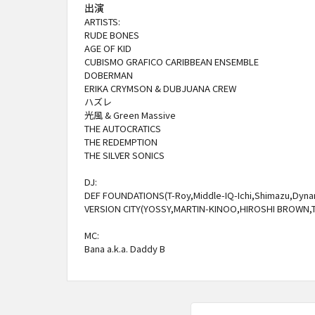
出演
ARTISTS:
RUDE BONES
AGE OF KID
CUBISMO GRAFICO CARIBBEAN ENSEMBLE
DOBERMAN
ERIKA CRYMSON & DUBJUANA CREW
ハズレ
光風 & Green Massive
THE AUTOCRATICS
THE REDEMPTION
THE SILVER SONICS
DJ:
DEF FOUNDATIONS(T-Roy,Middle-IQ-Ichi,Shimazu,Dynam
VERSION CITY(YOSSY,MARTIN-KINOO,HIROSHI BROWN,
MC:
Bana a.k.a. Daddy B