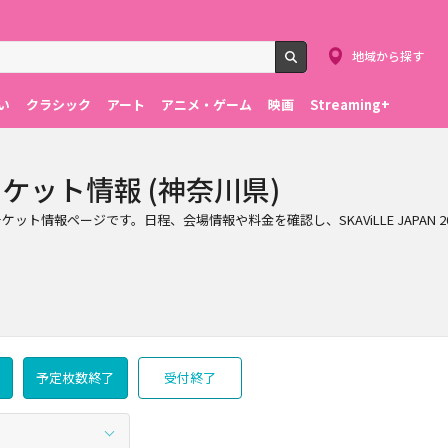
地域から探す
検索
い
クラシック
アート
アニメ・ゲーム
映画
Streaming+
6 のチケット情報 (神奈川県)
N 2026のチケット情報ページです。日程、会場情報や料金を確認し、SKAViLLE J
予定枚数終了
受付終了