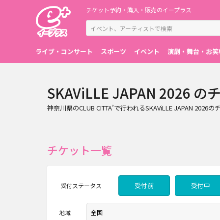
チケット予約・購入・販売のイープラス
ライブ・コンサート
スポーツ
イベント
演劇・舞台・お笑
SKAViLLE JAPAN 202
神奈川県のCLUB CITTA’で行われるSKAViLLE JAPA
チケット一覧
受付前
受付中
受付
ステータス
地域