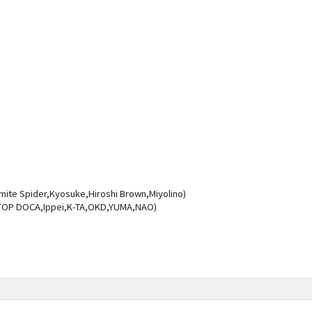
ite Spider,Kyosuke,Hiroshi Brown,Miyolino)
TOP DOCA,Ippei,K-TA,OKD,YUMA,NAO)