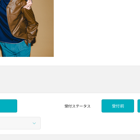
受付前
受付
ステータス