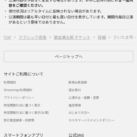
容をご確認ください。
受付状況はリアルタイムに反映されない場合があります。
公演期間は最も早い日付と最も遅い日付を表示しています。期間内毎日公演
があるという意味ではありません。
TOP
クラシック音楽
葉加瀬太郎 チケット
詳細
さいたま市・20
ページトップへ
サイトご利用について
利用規約
新規会員登録
Streaming+利用規約
退会受付
プライバシーポリシー
公演中止・延期・変更
特定商取引法に基づく表示
推奨環境
特定商取引法に基づく表示(お酒)
はじめての方へ
旅行業登録表・約款等
カスタマーハラスメントポリシー
スマートフォンアプリ
公式SNS