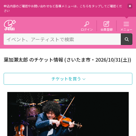
申込内容のご確認やお問い合わせなど各種メニューは、
こちらをタップしてご確認くだ
さい
チケット予約・購入・販売のイープラス
ログイン
会員登録
メニュー
検
葉加瀬太郎 のチケット情報 (さいたま市・2026/10/31(土))
チケットを買う