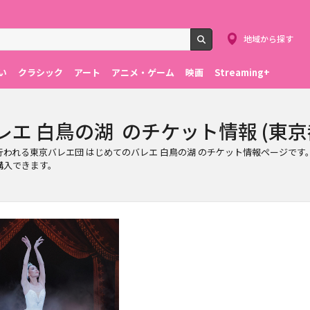
地域から探す
検索
い
クラシック
アート
アニメ・ゲーム
映画
Streaming+
 白鳥の湖 のチケット情報 (東京都・2
京都)で行われる東京バレエ団 はじめてのバレエ 白鳥の湖 のチケット情報ページ
購入できます。