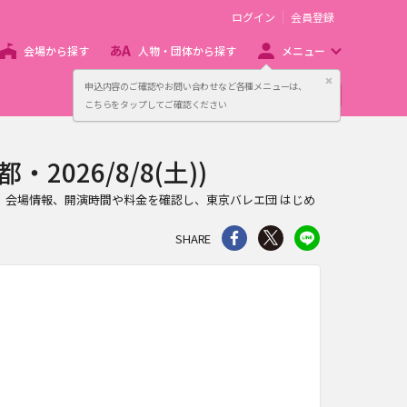
ログイン
会員登録
会場から探す
人物・団体から探す
メニュー
閉じる
申込内容のご確認やお問い合わせなど各種メニューは、
主催者向け販売サービス
こちらをタップしてご確認ください
026/8/8(土))
です。会場情報、開演時間や料金を確認し、東京バレエ団 はじめ
シェア
Twitter
line
SHARE