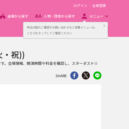
ログイン
会員登録
会場から探す
人物・団体から探す
メニュー
閉じる
申込内容のご確認やお問い合わせなど各種メニューは、
主催者向け販売サービス
こちらをタップしてご確認ください
・祝))
ページです。会場情報、開演時間や料金を確認し、スターダスト☆
シェア
Twitter
line
SHARE