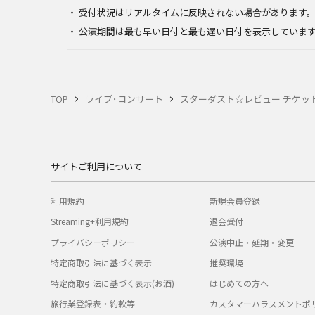
受付状況はリアルタイムに反映されない場合があります
公演期間は最も早い日付と最も遅い日付を表示していま
TOP
ライブ･コンサート
スターダスト☆レビュー チケッ
サイトご利用について
利用規約
新規会員登録
Streaming+利用規約
退会受付
プライバシーポリシー
公演中止・延期・変更
特定商取引法に基づく表示
推奨環境
特定商取引法に基づく表示(お酒)
はじめての方へ
旅行業登録表・約款等
カスタマーハラスメントポ