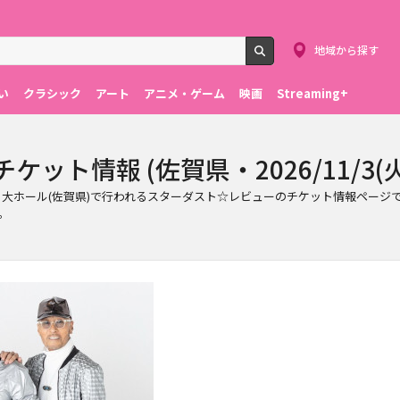
地域から探す
検索
い
クラシック
アート
アニメ・ゲーム
映画
Streaming+
ット情報 (佐賀県・2026/11/3(火
文化会館) 大ホール(佐賀県)で行われるスターダスト☆レビューのチケット情報
。