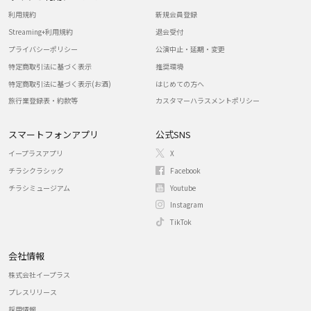
利用規約
新規会員登録
Streaming+利用規約
退会受付
プライバシーポリシー
公演中止・延期・変更
特定商取引法に基づく表示
推奨環境
特定商取引法に基づく表示(お酒)
はじめての方へ
旅行業登録表・約款等
カスタマーハラスメントポリシー
スマートフォンアプリ
公式SNS
イープラスアプリ
X
チラシクラシック
Facebook
チラシミュージアム
Youtube
Instagram
TikTok
会社情報
株式会社イープラス
プレスリリース
採用情報