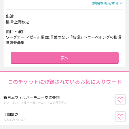
詳細を表示する
出演
指揮:上岡敏之
曲目・演目
ワーグナー(マゼール編曲):言葉のない「指環」～ニーベルングの指環
管弦楽曲集
次へ
このチケットに登録されているお気に入りワード
新日本フィルハーモニー交響楽団
お
シンニホンフィルハーモニーコウキョウガクダン
上岡敏之
お
カミオカトシユキ