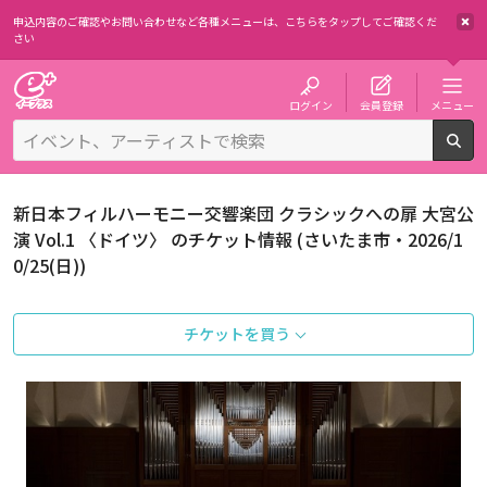
申込内容のご確認やお問い合わせなど各種メニューは、
こちらをタップしてご確認くだ
さい
チケット予約・購入・販売のイープラス
ログイン
会員登録
メニュー
検
新日本フィルハーモニー交響楽団 クラシックへの扉 大宮公
演 Vol.1 〈ドイツ〉 のチケット情報 (さいたま市・2026/1
0/25(日))
チケットを買う