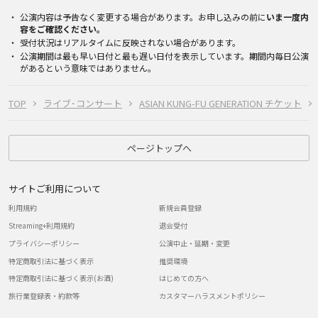
公演内容は予告なく変更する場合があります。お申し込みの前に
いま一度内
容をご確認ください。
受付状況はリアルタイムに反映されない場合があります。
公演期間は最も早い日付と最も遅い日付を表示しています。期間内毎日公演
があるという意味ではありません。
TOP
ライブ･コンサート
ASIAN KUNG-FU GENERATION チケット
ページトップへ
サイトご利用について
利用規約
新規会員登録
Streaming+利用規約
退会受付
プライバシーポリシー
公演中止・延期・変更
特定商取引法に基づく表示
推奨環境
特定商取引法に基づく表示(お酒)
はじめての方へ
旅行業登録表・約款等
カスタマーハラスメントポリシー