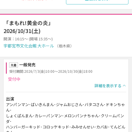
「まもれ!黄金の炎」
2026/10/31(土)
開演：16:15～ (開場 15:35～)
宇都宮市文化会館 大ホール
（栃木県）
一般発売
先着
受付期間:2026/7/3(金)10:00～2026/10/30(金)18:00
受付中
詳細を表示する
出演
アンパンマン･ばいきんまん･ジャムおじさん･バタコさん･ドキンちゃ
ん･
しょくぱんまん･カレーパンマン･メロンパンナちゃん･クリームパン
ダ･
ハンバーガーキッド･コロッケキッド･みみせんせい･カバお･てんどん