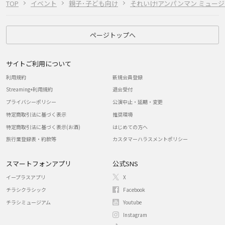
TOP
イベント
親子･子ども向け
それいけ!アンパンマン ミュー
ページトップへ
サイトご利用について
利用規約
新規会員登録
Streaming+利用規約
退会受付
プライバシーポリシー
公演中止・延期・変更
特定商取引法に基づく表示
推奨環境
特定商取引法に基づく表示(お酒)
はじめての方へ
旅行業登録表・約款等
カスタマーハラスメントポリシー
スマートフォンアプリ
公式SNS
イープラスアプリ
X
チラシクラシック
Facebook
チラシミュージアム
Youtube
Instagram