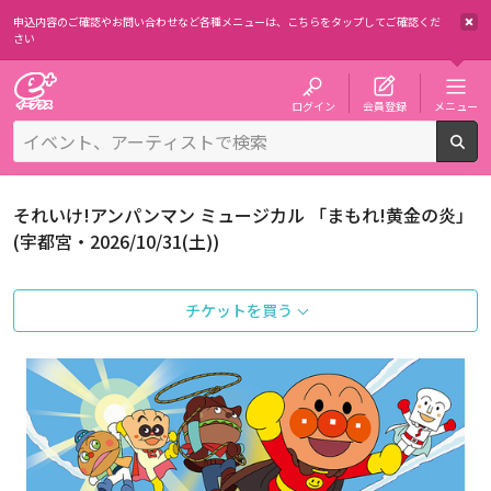
申込内容のご確認やお問い合わせなど各種メニューは、
こちらをタップしてご確認くだ
さい
チケット予約・購入・販売のイープラス
ログイン
会員登録
メニュー
検
それいけ!アンパンマン ミュージカル 「まもれ!黄金の炎」
(宇都宮・2026/10/31(土))
チケットを買う