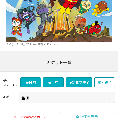
©やなせたかし／フレーベル館・TMS・NTV
チケット一覧
受付
受付前
受付中
予定枚数終了
受付終了
ステータス
地域
全公演を表示
※一部公演のみ表示中です