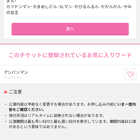
まん･
カツドンマン･かまめしどん･SLマン･かびるんるん･だだんだん･やみ
の女王
次へ
このチケットに登録されているお気に入りワード
アンパンマン
お
アンパンマン
ご注意
公演内容は予告なく変更する場合があります。お申し込みの前に
いま一度内
容をご確認ください。
受付状況はリアルタイムに反映されない場合があります。
公演期間は最も早い日付と最も遅い日付を表示しています。期間内毎日公演
があるという意味ではありません。