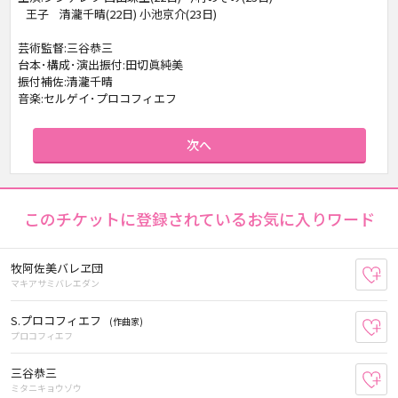
王子 清瀧千晴(22日) 小池京介(23日)
芸術監督:三谷恭三
台本･構成･演出振付:田切眞純美
振付補佐:清瀧千晴
音楽:セルゲイ･プロコフィエフ
次へ
このチケットに登録されているお気に入りワード
牧阿佐美バレヱ団
お
マキアサミバレエダン
S.プロコフィエフ
(作曲家)
お
プロコフィエフ
三谷恭三
お
ミタニキョウゾウ