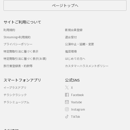
ページトップへ
サイトご利用について
利用規約
新規会員登録
Streaming+利用規約
退会受付
プライバシーポリシー
公演中止・延期・変更
特定商取引法に基づく表示
推奨環境
特定商取引法に基づく表示(お酒)
はじめての方へ
旅行業登録表・約款等
カスタマーハラスメントポリシー
スマートフォンアプリ
公式SNS
イープラスアプリ
X
チラシクラシック
Facebook
チラシミュージアム
Youtube
Instagram
TikTok