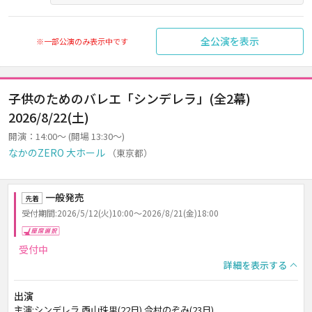
全公演を表示
※一部公演のみ表示中です
子供のためのバレエ「シンデレラ」(全2幕)
2026/8/22(土)
開演：14:00～ (開場 13:30～)
なかのZERO 大ホール
（東京都）
一般発売
先着
受付期間:2026/5/12(火)10:00～2026/8/21(金)18:00
座席選択
受付中
詳細を表示する
出演
主演:シンデレラ 西山珠里(22日) 今村のぞみ(23日)