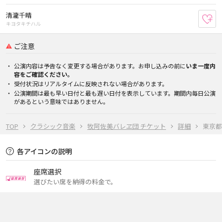
清瀧千晴
お
キヨタキチハル
ご注意
公演内容は予告なく変更する場合があります。お申し込みの前に
いま一度内
容をご確認ください。
受付状況はリアルタイムに反映されない場合があります。
公演期間は最も早い日付と最も遅い日付を表示しています。期間内毎日公演
があるという意味ではありません。
TOP
クラシック音楽
牧阿佐美バレヱ団 チケット
詳細
東京都・
各アイコンの説明
座席選択
選びたい席を納得の料金で。