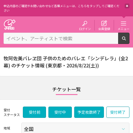
申込内容のご確認やお問い合わせなど各種メニューは、
こちらをタップしてご確認くだ
さい
チケット予約・購入・販売のイープラス
ログイン
会員登録
メニュー
検
牧阿佐美バレヱ団 子供のためのバレエ「シンデレラ」(全2
幕) のチケット情報 (東京都・2026/8/22(土))
チケット一覧
受付
受付前
受付中
予定枚数終了
受付終了
ステータス
地域