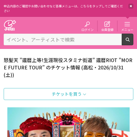
申込内容のご確認やお問い合わせなど各種メニューは、
こちらをタップしてご確認くだ
さい
チケット予約・購入・販売のイープラス
ログイン
会員登録
メニュー
検
怒髪天 ”還暦上等!生涯現役スタミナ街道” 還暦RIOT ”MOR
E FUTURE TOUR” のチケット情報 (高松・2026/10/31
(土))
チケットを買う