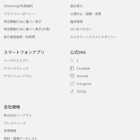
Streaming+利用規約
退会受付
プライバシーポリシー
公演中止・延期・変更
特定商取引法に基づく表示
推奨環境
特定商取引法に基づく表示(お酒)
はじめての方へ
旅行業登録表・約款等
カスタマーハラスメントポリシー
スマートフォンアプリ
公式SNS
イープラスアプリ
X
チラシクラシック
Facebook
チラシミュージアム
Youtube
Instagram
TikTok
会社情報
株式会社イープラス
プレスリリース
採用情報
契約・提携アーティスト