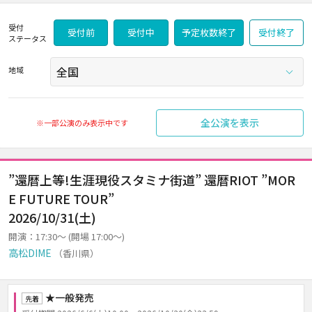
受付
受付前
受付中
予定枚数終了
受付終了
ステータス
地域
全公演を表示
※一部公演のみ表示中です
”還暦上等!生涯現役スタミナ街道” 還暦RIOT ”MOR
E FUTURE TOUR”
2026/10/31(土)
開演：17:30～ (開場 17:00～)
高松DIME
（香川県）
★一般発売
先着