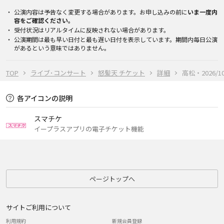
公演内容は予告なく変更する場合があります。お申し込みの前に
いま一度内
容をご確認ください。
受付状況はリアルタイムに反映されない場合があります。
公演期間は最も早い日付と最も遅い日付を表示しています。期間内毎日公演
があるという意味ではありません。
TOP
ライブ･コンサート
怒髪天 チケット
詳細
高松・2026/10
各アイコンの説明
スマチケ
イープラスアプリの電子チケット機能
ページトップへ
サイトご利用について
利用規約
新規会員登録