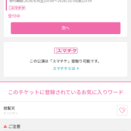
受付期間:2026/6/6(土)10:00～2026/10/30(金)23:59
スマチケ
受付中
次へ
スマチケ
この公演は「スマチケ」受取り可能です。
スマチケとは
このチケットに登録されているお気に入りワード
怒髪天
お
ドハツテン
ご注意