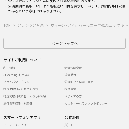
受付状況はリアルタイムに反映されない場合があります。
公演期間は最も早い日付と最も遅い日付を表示しています。期間内毎日公演
があるという意味ではありません。
TOP
クラシック音楽
ウィーン･フィルハーモニー管弦楽団 チケット
ページトップへ
サイトご利用について
利用規約
新規会員登録
Streaming+利用規約
退会受付
プライバシーポリシー
公演中止・延期・変更
特定商取引法に基づく表示
推奨環境
特定商取引法に基づく表示(お酒)
はじめての方へ
旅行業登録表・約款等
カスタマーハラスメントポリシー
スマートフォンアプリ
公式SNS
イープラスアプリ
X