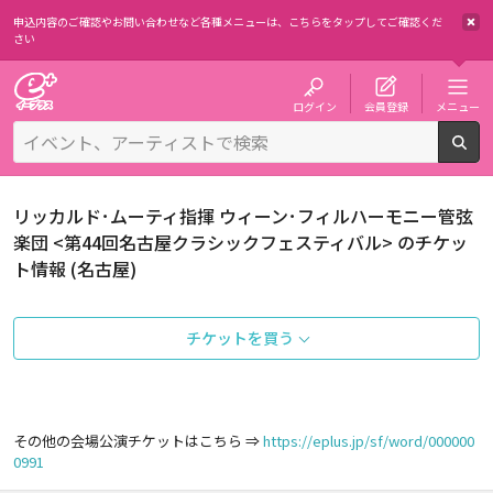
申込内容のご確認やお問い合わせなど各種メニューは、
こちらをタップしてご確認くだ
さい
チケット予約・購入・販売のイープラス
ログイン
会員登録
メニュー
検
リッカルド･ムーティ指揮 ウィーン･フィルハーモニー管弦
楽団 <第44回名古屋クラシックフェスティバル> のチケッ
ト情報 (名古屋)
チケットを買う
その他の会場公演チケットはこちら ⇒
https://eplus.jp/sf/word/000000
0991