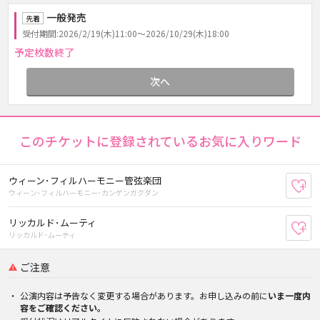
一般発売
先着
受付期間:2026/2/19(木)11:00～2026/10/29(木)18:00
予定枚数終了
次へ
このチケットに登録されているお気に入りワード
ウィーン･フィルハーモニー管弦楽団
お
ウィーン･フィルハーモニー･カンゲンガクダン
リッカルド･ムーティ
お
リッカルド･ムーティ
ご注意
公演内容は予告なく変更する場合があります。お申し込みの前に
いま一度内
容をご確認ください。