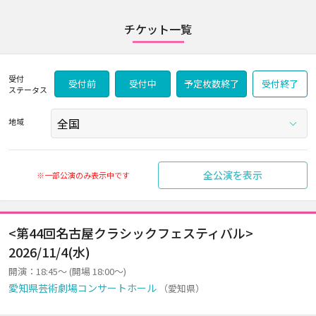
チケット一覧
受付
受付前
受付中
予定枚数終了
受付終了
ステータス
地域
全公演を表示
※一部公演のみ表示中です
<第44回名古屋クラシックフェスティバル>
2026/11/4(水)
開演：18:45～ (開場 18:00～)
愛知県芸術劇場コンサートホール
（愛知県）