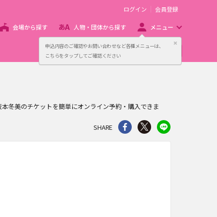
ログイン
会員登録
会場から探す
人物・団体から探す
メニュー
閉じる
申込内容のご確認やお問い合わせなど各種メニューは、
主催者向け販売サービス
こちらをタップしてご確認ください
し、坂本冬美のチケットを簡単にオンライン予約・購入できま
シェア
Twitter
line
SHARE