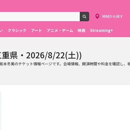
地域から探す
検索
い
クラシック
アート
アニメ・ゲーム
映画
Streaming+
・2026/8/22(土))
)で行われる坂本冬美のチケット情報ページです。会場情報、開演時間や料金を確認