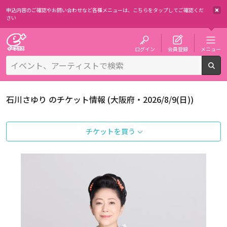
申込内容のご確認やお問い合わせなど各種メニューは、
こちらをタップしてご確認くだ
さい
チケット予約・購入・販売のイープラス
ログイン
会員登録
メニュー
検
石川さゆり のチケット情報 (大阪府・2026/8/9(日))
チケットを買う