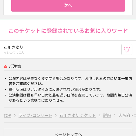
次へ
このチケットに登録されているお気に入りワード
石川さゆり
お
イシカワサユリ
ご注意
公演内容は予告なく変更する場合があります。お申し込みの前に
いま一度内
容をご確認ください。
受付状況はリアルタイムに反映されない場合があります。
公演期間は最も早い日付と最も遅い日付を表示しています。期間内毎日公演
があるという意味ではありません。
TOP
ライブ･コンサート
石川さゆり チケット
詳細
大阪府・20
ページトップへ