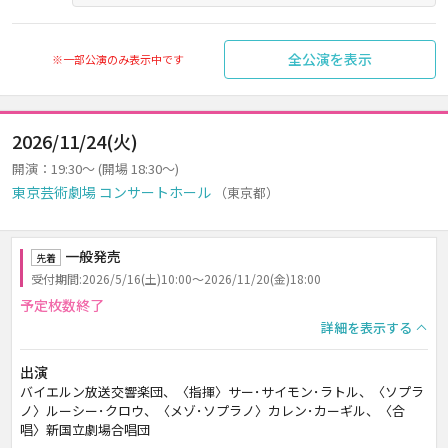
全公演を表示
※一部公演のみ表示中です
2026/11/24(火)
開演：19:30～ (開場 18:30～)
東京芸術劇場 コンサートホール
（東京都）
一般発売
先着
受付期間:2026/5/16(土)10:00～2026/11/20(金)18:00
予定枚数終了
詳細を表示する
出演
バイエルン放送交響楽団、〈指揮〉サー･サイモン･ラトル、〈ソプラ
ノ〉ルーシー･クロウ、〈メゾ･ソプラノ〉カレン･カーギル、〈合
唱〉新国立劇場合唱団