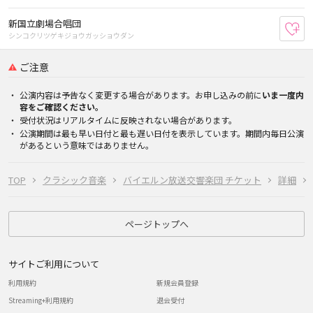
新国立劇場合唱団
お
シンコクリツゲキジョウガッショウダン
ご注意
公演内容は予告なく変更する場合があります。お申し込みの前に
いま一度内
容をご確認ください。
受付状況はリアルタイムに反映されない場合があります。
公演期間は最も早い日付と最も遅い日付を表示しています。期間内毎日公演
があるという意味ではありません。
TOP
クラシック音楽
バイエルン放送交響楽団 チケット
詳細
ページトップへ
サイトご利用について
利用規約
新規会員登録
Streaming+利用規約
退会受付