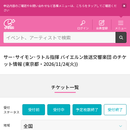
申込内容のご確認やお問い合わせなど各種メニューは、
こちらをタップしてご確認くだ
さい
チケット予約・購入・販売のイープラス
ログイン
会員登録
メニュー
検
サー･サイモン･ラトル指揮 バイエルン放送交響楽団 のチケ
ット情報 (東京都・2026/11/24(火))
チケット一覧
受付
受付前
受付中
予定枚数終了
受付終了
ステータス
地域