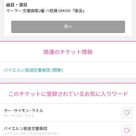
曲目・演目
マーラー:交響曲第2番 ハ短調 GMV30『復活』
次へ
関連のチケット情報
バイエルン放送交響楽団 (関東)
このチケットに登録されているお気に入りワード
サー･サイモン･ラトル
お
サー･サイモン･ラトル
バイエルン放送交響楽団
お
バイエルン･ホウソウコウキョウガクダン